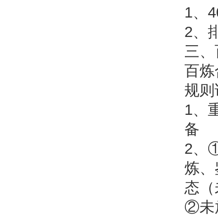
1、
2、
三、
百炼
规则
1、
备
2、
炼、
态（
②未