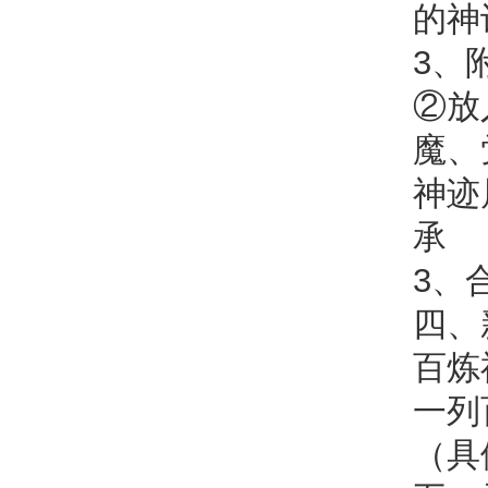
的神
3、
②放
魔、
神迹
承
3、
四、
百炼
一列
（具