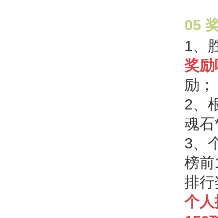
05
1、
奖励
励；
2、
魂石
3、
榜前
排行
个人